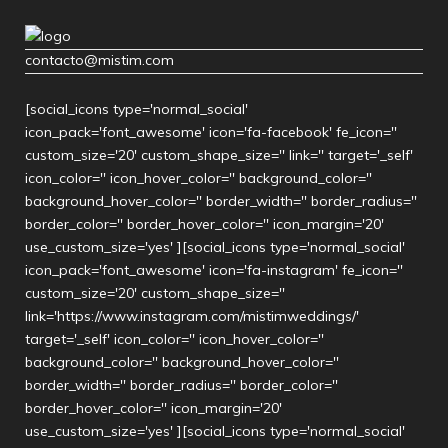
contacto@mistim.com
[social_icons type='normal_social'
icon_pack='font_awesome' icon='fa-facebook' fe_icon=''
custom_size='20' custom_shape_size='' link='' target='_self'
icon_color='' icon_hover_color='' background_color=''
background_hover_color='' border_width='' border_radius=''
border_color='' border_hover_color='' icon_margin='20'
use_custom_size='yes' ][social_icons type='normal_social'
icon_pack='font_awesome' icon='fa-instagram' fe_icon=''
custom_size='20' custom_shape_size=''
link='https://www.instagram.com/mistimweddings/'
target='_self' icon_color='' icon_hover_color=''
background_color='' background_hover_color=''
border_width='' border_radius='' border_color=''
border_hover_color='' icon_margin='20'
use_custom_size='yes' ][social_icons type='normal_social'