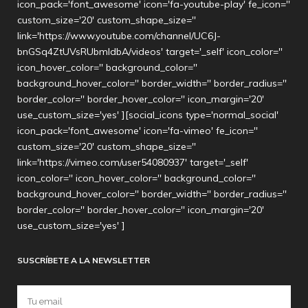
icon_pack='font_awesome' icon='fa-youtube-play' fe_icon=''
custom_size='20' custom_shape_size=''
link='https://www.youtube.com/channel/UC6J-
bnGSq4ZtUVsRUbmldbA/videos' target='_self' icon_color=''
icon_hover_color='' background_color=''
background_hover_color='' border_width='' border_radius=''
border_color='' border_hover_color='' icon_margin='20'
use_custom_size='yes' ][social_icons type='normal_social'
icon_pack='font_awesome' icon='fa-vimeo' fe_icon=''
custom_size='20' custom_shape_size=''
link='https://vimeo.com/user54080937' target='_self'
icon_color='' icon_hover_color='' background_color=''
background_hover_color='' border_width='' border_radius=''
border_color='' border_hover_color='' icon_margin='20'
use_custom_size='yes' ]
SUSCRÍBETE A LA NEWSLETTER